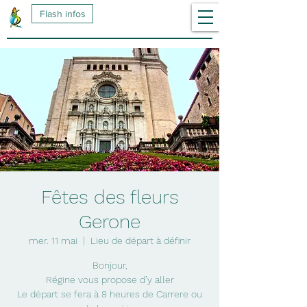
Flash infos
Fêtes des fleurs
Gerone
mer. 11 mai
  |  
Lieu de départ à définir
Bonjour,
Régine vous propose d’y aller
Le départ se fera à 8 heures de Carrere ou