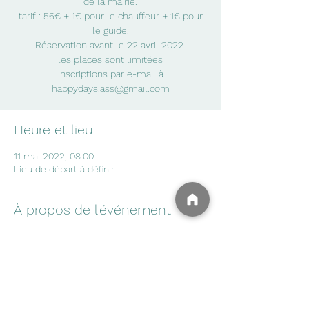
de la mairie.
tarif : 56€ + 1€ pour le chauffeur + 1€ pour
le guide.
Réservation avant le 22 avril 2022.
les places sont limitées
Inscriptions par e-mail à
happydays.ass@gmail.com
Heure et lieu
11 mai 2022, 08:00
Lieu de départ à définir
À propos de l'événement
Pour la sortie à Gérone, pouvez vous 
indiquer si vous désirez de la viande ou du 
poisson pour le repas lors de votre 
inscription.
Pour ceux déjà inscrits, merci de nous 