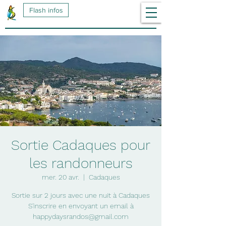
Flash infos
Sortie Cadaques pour
les randonneurs
mer. 20 avr.
  |  
Cadaques
Sortie sur 2 jours avec une nuit à Cadaques
S'inscrire en envoyant un email à
happydaysrandos@gmail.com