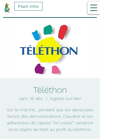
Flash infos
Téléthon
sam. 16 déc.
  |  
Argelès-sur-Mer
Sur le marché , pendant que les danseuses
feront des démonstrations, Claudine et les
adhérentes de l'atelier "Art créatif" vendront
leurs objets de Noël au profit du téléthon.