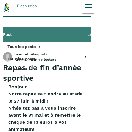
Flash infos
Post
Tous les posts
medretraitesportiv
Tous les posts
26 mai
1 min de lecture
Repas de fin d’année
Annonces
sportive
Bonjour 
Notre repas se tiendra au stade 
le 27 juin à midi !
N’hésitez pas à vous inscrire 
avant le 31 mai et à remettre le 
chèque de 13 euros à vos 
animateurs !